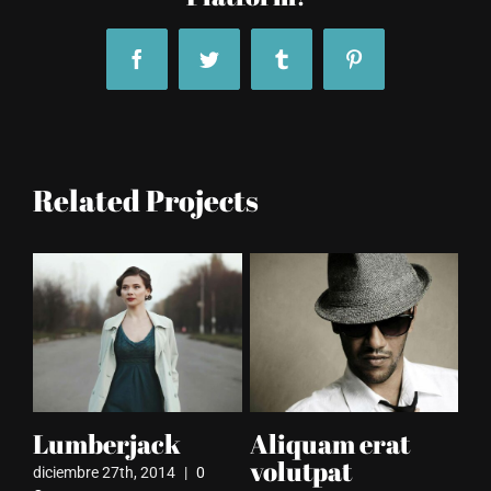
Facebook
Twitter
Tumblr
Pinterest
Related Projects
on
Lumberjack
Aliquam erat
V
volutpat
v
diciembre 27th, 2014
|
0